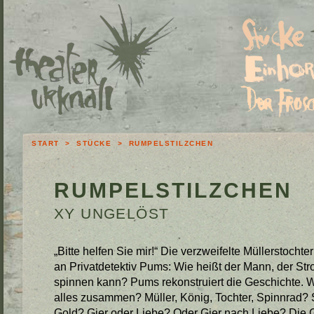
START
>
STÜCKE
> RUMPELSTILZCHEN
RUMPELSTILZCHEN
XY UNGELÖST
„Bitte helfen Sie mir!“ Die verzweifelte Müllerstochte
an Privatdetektiv Pums: Wie heißt der Mann, der Str
spinnen kann? Pums rekonstruiert die Geschichte. 
alles zusammen? Müller, König, Tochter, Spinnrad? 
Gold? Gier oder Liebe? Oder Gier nach Liebe? Die 